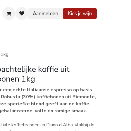
Aanmelden
Kies je wijn
 huis
Contact
 1kg
htelijke koffie uit
bonen 1kg
or een echte Italiaanse espresso op basis
 Robusta (30%) koffiebonen uit Piemonte,
ze speciefke blend geeft aan de koffie
gebalanceerde, volle en romige smaak.
iliale koffiebranderij in Diano d'Alba, vlakbij de