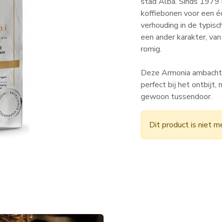
stad Alba. Sinds 1979
koffiebonen voor een éc
verhouding in de typisc
een ander karakter, van 
romig.
Deze Armonia ambachtel
perfect bij het ontbijt,
gewoon tussendoor.
Dit product is niet m