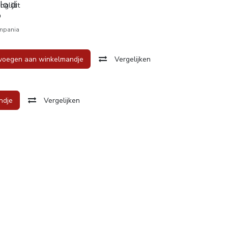
lo di
glijst
o
mpania
voegen aan winkelmandje
Vergelijken
ndje
Vergelijken