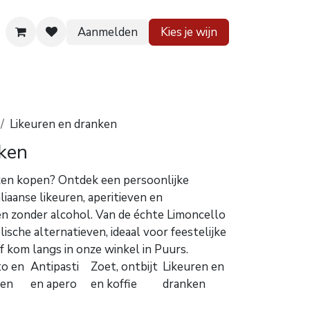
Aanmelden
Kies je wijn
 huis
Contact
Likeuren en dranken
nken
nken kopen? Ontdek een persoonlijke
aliaanse likeuren, aperitieven en
en zonder alcohol. Van de échte Limoncello
ische alternatieven, ideaal voor feestelijke
 kom langs in onze winkel in Puurs.
to en
Antipasti
Zoet, ontbijt
Likeuren en
zen
en apero
en koffie
dranken