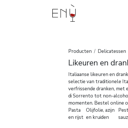
bouwers
Events en workshops
Degustaties aan
Producten
Delicatessen
Likeuren en dra
Italiaanse likeuren en dra
selectie van traditionele It
verfrissende dranken, met 
di Sorrento tot non-alcohol
momenten. Bestel online of
Pasta
Olijfolie, azijn
Pes
en rijst
en kruiden
sau