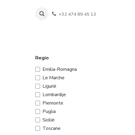
Overslaan naar inhoud
+32 474 89 45 13
Shop
Wijn
Regio
Emilia-Romagna
Le Marche
Ligurië
Lombardije
Piemonte
Puglia
Sicilië
Toscane