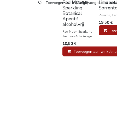
Red Moon
Limoncel
Toevoegen aan verlanglijst
Toevoegen aan verlan
Sparkling
Sorrent
Botanical
Piemme, Ca
Aperitif
19,50
€
alcoholvrij
Toe
Red Moon Sparkling,
Trentino-Alto Adige
10,50
€
Toevoegen aan winkelma