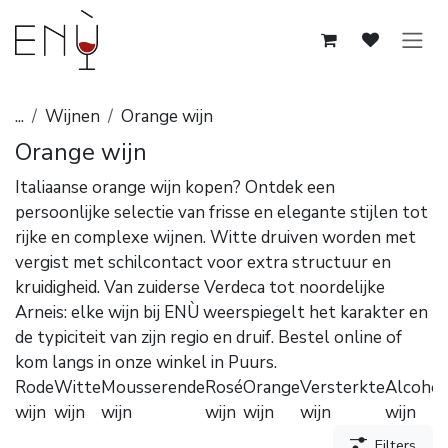
Overslaan naar inhoud
...
Wijnen
Orange wijn
Orange wijn
Italiaanse orange wijn kopen? Ontdek een
persoonlijke selectie van frisse en elegante stijlen tot
rijke en complexe wijnen. Witte druiven worden met
vergist met schilcontact voor extra structuur en
kruidigheid. Van zuiderse Verdeca tot noordelijke
Arneis: elke wijn bij ENÙ weerspiegelt het karakter en
de typiciteit van zijn regio en druif. Bestel online of
kom langs in onze winkel in Puurs.
Rode
Witte
Mousserende
Rosé
Orange
Versterkte
Alcoholv
wijn
wijn
wijn
wijn
wijn
wijn
wijn
Filters