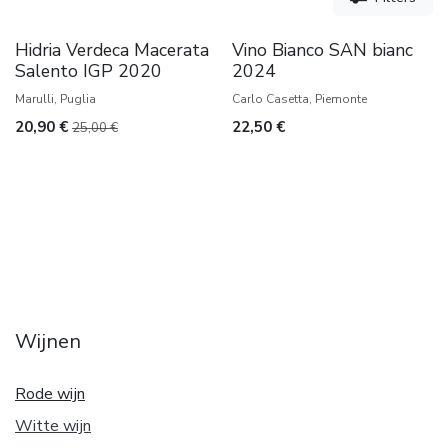
Kelderrest
Hidria Verdeca Macerata
Vino Bianco SAN bianc
Salento IGP 2020
2024
Marulli, Puglia
Carlo Casetta, Piemonte
20,90
€
22,50
€
25,00
€
Wijnen
Rode wijn
Witte w
ijn