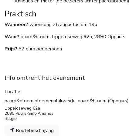
Annelies en Pieter (de bezielers achter paard&bloem)
Praktisch
Wanneer?
woensdag 28 augustus om 19u
Waar?
paard&bloem, Lippeloseweg 62a, 2890 Oppuurs
Prijs?
52 euro per persoon
Info omtrent het evenement
Locatie
paard&bloem bloemenplukweide, paard&bloem (Oppuurs)
Lippeloseweg 62a
2890 Puurs-Sint-Amands
België
Routebeschrijving