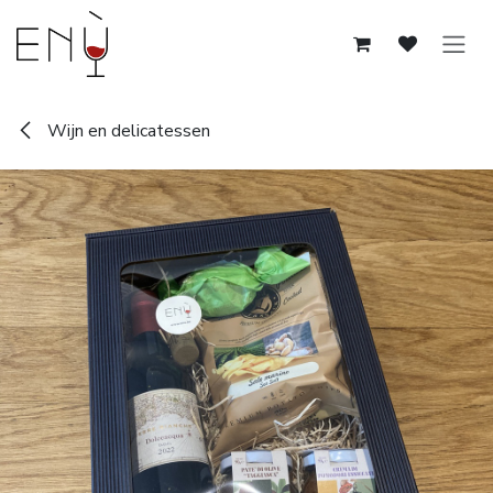
Overslaan naar inhoud
Wijn en delicatessen