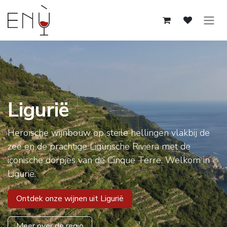
Overslaan naar inhoud
Ligurië
Heroïsche wijnbouw op steile hellingen vlakbij de
zee en de prachtige Ligurische Riviera met de
iconische dorpjes van de Cinque Terre. Welkom in
Ligurië.
Ontdek onze wijnen uit Ligurië
Meer over de regio