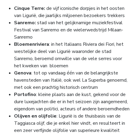
Cinque Terre:
de vijf iconische dorpjes in het oosten
van Ligurië, die jaarlijks miljoenen bezoekers trekkers
Sanremo:
stad van het gelijknamige muziekfestival
Festival van Sanremo en de wielerwedstrijd Milaan-
Sanremo
Bloemenriviera
: in het Italiaans Riviera dei Fiori, het
westelijke deel van Ligurië waaronder de stad
Sanremo, beroemd omwille van de vele serres voor
het kweken van bloemen
Genova
: tot op vandaag één van de belangrijkste
havensteden van Italië, ook wel La Superba genoemd,
met ook een prachtig historisch centrum
Portofino
: kleine plaats aan de kust, gekend voor de
dure luxejachten die er in het seizoen zijn aangemeerd,
eigendom van politici, acteurs of andere beroemdheden
Olijven en olijfolie
: Ligurië is de thuisbasis van de
Taggiasca olijf, die je enkel hier vindt, en resulteert in
een zeer verfijnde olijfolie van superieure kwaliteit