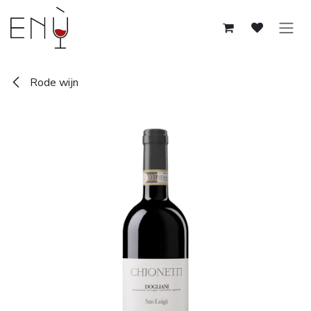
Overslaan naar inhoud
Rode wijn