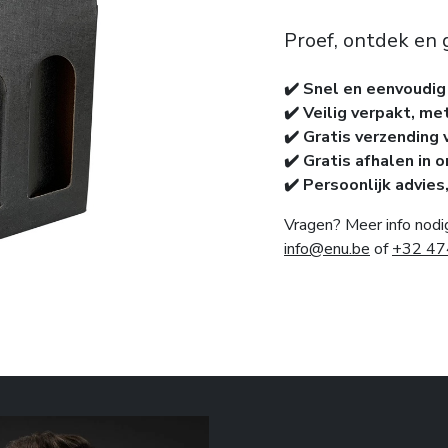
Proef, ontdek en 
✔️ Snel en eenvoudig
✔️ Veilig verpakt, me
✔️ Gratis verzending 
✔️ Gratis afhalen in 
✔️ Persoonlijk advies
Vragen? Meer info nodi
info@enu.be
of
+32 47