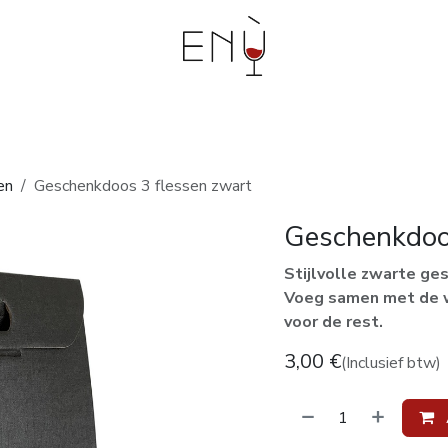
bouwers
Events en workshops
Degustaties aan
en
Geschenkdoos 3 flessen zwart
Geschenkdoo
Stijlvolle zwarte ge
Voeg samen met de wi
voor de rest.
3,00
€
(Inclusief btw)