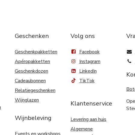
Geschenken
Volg ons
Vr
Geschenkpakketten
Facebook
Apéropakketten
Instagram
Geschenkdozen
LinkedIn
Ko
Cadeaubonnen
TikTok
Bot
Relatiegeschenken
Wijnglazen
Ope
Klantenservice
n
Ste
Wijnbeleving
Levering aan huis
Algemene
Events en workshops