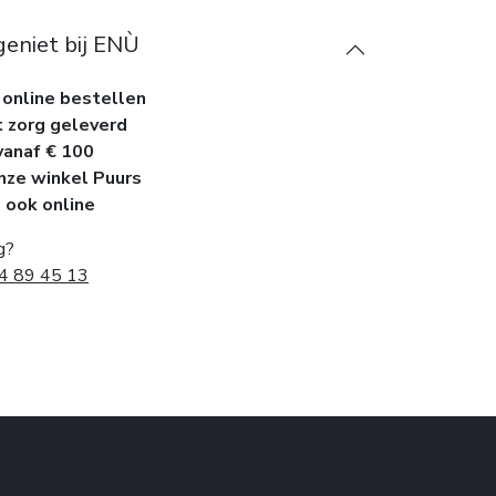
geniet bij ENÙ
 online bestellen
t zorg geleverd
vanaf € 100
onze winkel Puurs
, ook online
g?
4 89 45 13