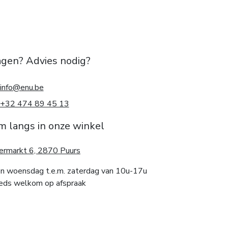
agen? Advies nodig?
info@enu.be
+32 474 89 45 13
m langs in onze winkel
ermarkt 6, 2870 Puurs
n woensdag t.e.m. zaterdag van 10u-17u
eds welkom op afspraak