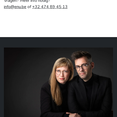
Vragen? Meer info nodig?
info@enu.be
of
+32 474 89 45 13