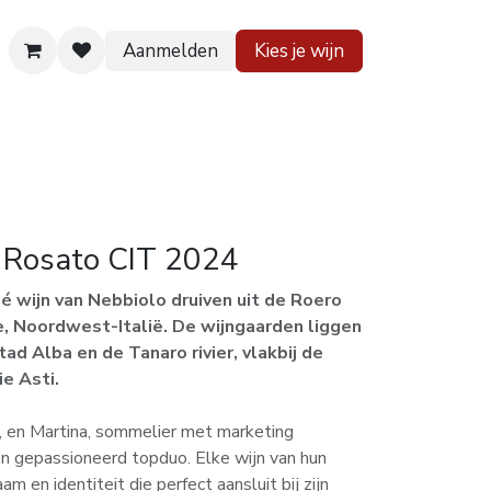
Aanmelden
Kies je wijn
 huis
Contact
Rosato CIT 2024
é wijn van Nebbiolo druiven uit de Roero
e, Noordwest-Italië. De wijngaarden liggen
ad Alba en de Tanaro rivier, vlakbij de
e Asti.
, en Martina, sommelier met marketing
n gepassioneerd topduo. Elke wijn van hun
m en identiteit die perfect aansluit bij zijn