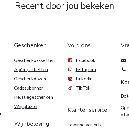
Recent door jou bekeken
Geschenken
Volg ons
Vr
Geschenkpakketten
Facebook
Apéropakketten
Instagram
Geschenkdozen
LinkedIn
Ko
Cadeaubonnen
TikTok
Bot
Relatiegeschenken
Wijnglazen
Ope
Klantenservice
n
Ste
Wijnbeleving
Levering aan huis