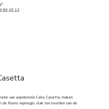
g?
4 89 45 13
Casetta
eratie van wijndomein Carlo Casetta, maken
 de Roero wijnregio, vlak ten noorden van de