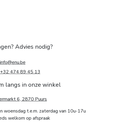
agen? Advies nodig?
info@enu.be
+32 474 89 45 13
m langs in onze winkel
ermarkt 6, 2870 Puurs
n woensdag t.e.m. zaterdag van 10u-17u
eds welkom op afspraak