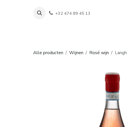
Overslaan naar inhoud
+32 474 89 45 13
Shop
Wijn
Alle producten
Wijnen
Rosé wijn
Langh