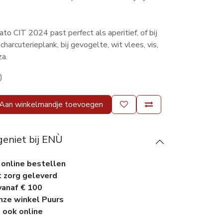
 CIT 2024 past perfect als aperitief, of bij
charcuterieplank, bij gevogelte, wit vlees, vis,
za.
)
Aan winkelmandje toevoegen
geniet bij ENÙ
 online bestellen
t zorg geleverd
vanaf € 100
onze winkel Puurs
, ook online