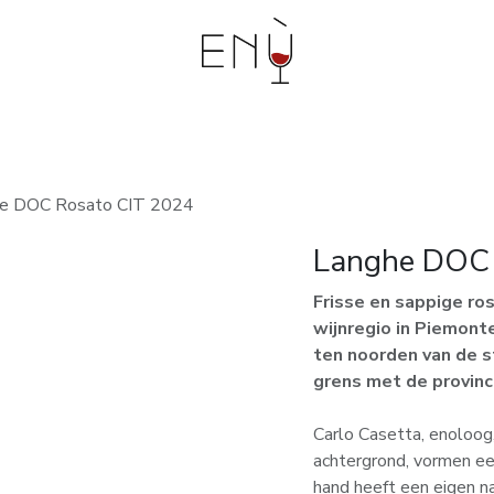
bouwers
Events en workshops
Degustaties aan
e DOC Rosato CIT 2024
Langhe DOC 
Frisse en sappige ros
wijnregio in Piemont
ten noorden van de st
grens met de provinci
Carlo Casetta, enoloog
achtergrond, vormen ee
hand heeft een eigen naa