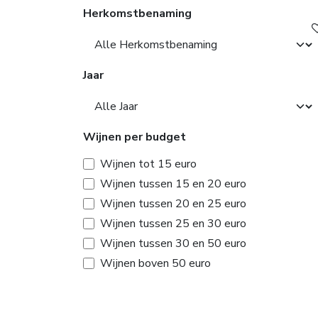
Mauro Franchino
Herkomstbenaming
Medici Ermete
Nino Negri
Nomora
Jaar
Palmento Costanzo
Terenzi
Terra Costantino
Wijnen per budget
Terre Bianche
Wijnen tot 15 euro
Villa Vallacchio
Wijnen tussen 15 en 20 euro
Vigna degli Estensi
Wijnen tussen 20 en 25 euro
Wijnen tussen 25 en 30 euro
Wijnen tussen 30 en 50 euro
Wijnen boven 50 euro