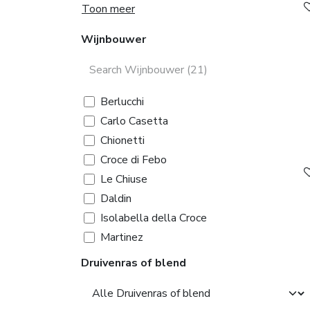
Toon meer
Wijnbouwer
Berlucchi
Carlo Casetta
Chionetti
Croce di Febo
Le Chiuse
Daldin
Isolabella della Croce
Martinez
Marulli
Druivenras of blend
Maso Thaler
Massolino