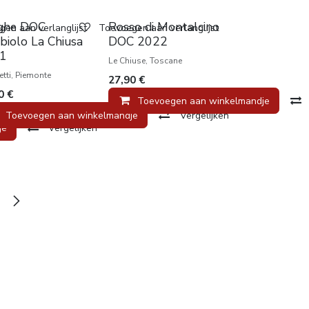
Laatste!
Favoriet
ghe DOC
Rosso di Montalcino
en aan verlanglijst
Toevoegen aan verlanglijst
biolo La Chiusa
DOC 2022
1
Le Chiuse, Toscane
etti, Piemonte
27,90
€
0
€
Toevoegen aan winkelmandje
Toevoegen aan winkelmandje
Vergelijken
je
Vergelijken