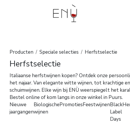
bouwers
Events en workshops
Degustaties aan
Producten
Speciale selecties
Herfstselectie
Herfstselectie
Italiaanse herfstwijnen kopen? Ontdek onze persoonlijk
het najaar. Van elegante witte wijnen, tot krachtige 
schuimwijnen. Elke wijn bij ENÙ weerspiegelt het karakte
Bestel online of kom langs in onze winkel in Puurs.
Nieuwe
Biologische
Promoties
Feestwijnen
Black
Her
jaargangen
wijnen
Label
Days