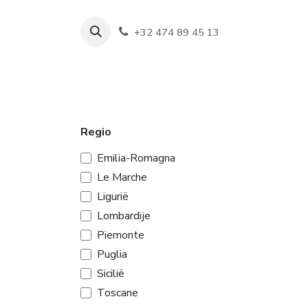
Overslaan naar inhoud
+32 474 89 45 13
Shop
Wijn
Regio
Emilia-Romagna
Le Marche
Ligurië
Lombardije
Piemonte
Puglia
Sicilië
Toscane