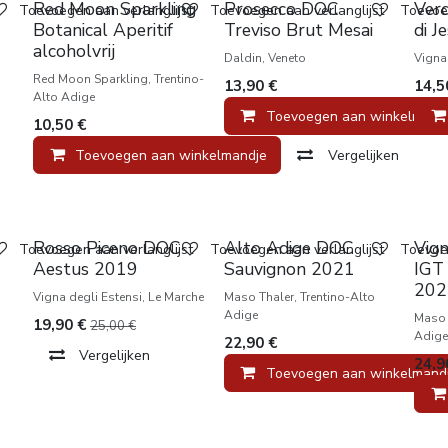
Favoriet
Red Moon Sparkling
Prosecco DOC
Verd
Toevoegen aan verlanglijst
Toevoegen aan verlanglijst
Toevoeg
Botanical Aperitif
Treviso Brut Mesai
di J
alcoholvrij
Daldin, Veneto
Vigna
Red Moon Sparkling, Trentino-
13,90
€
14,5
Alto Adige
Toevoegen aan winkelmand
10,50
€
Toevoegen aan winkelmandje
Vergelijken
Kelderrest
Nie
Rosso Piceno DOC
Alto Adige DOC
Vign
Toevoegen aan verlanglijst
Toevoegen aan verlanglijst
Toevoeg
Aestus 2019
Sauvignon 2021
IGT
202
Vigna degli Estensi, Le Marche
Maso Thaler, Trentino-Alto
Adige
Maso 
19,90
€
25,00
€
Adige
22,90
€
Vergelijken
24,9
Toevoegen aan winkelmand