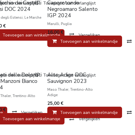
icchio dei Castelli
Caporotondo
en aan verlanglijst
Toevoegen aan verlanglijst
esi DOC 2024
Negroamaro Salento
IGP 2024
 degli Estensi, Le Marche
Marulli, Puglia
0
€
16,00
€
je
Toevoegen aan winkelmandje
Vergelijken
Vergelijken
Toevoegen aan winkelmandje
uw
Nieuw
eti delle Dolomiti
Alto Adige DOC
en aan verlanglijst
Toevoegen aan verlanglijst
 Manzoni Bianco
Sauvignon 2023
4
Maso Thaler, Trentino-Alto
Adige
Thaler, Trentino-Alto
25,00
€
0
€
je
Vergelijken
Toevoegen aan winkelmandje
Toevoegen aan winkelmandje
Vergelijken