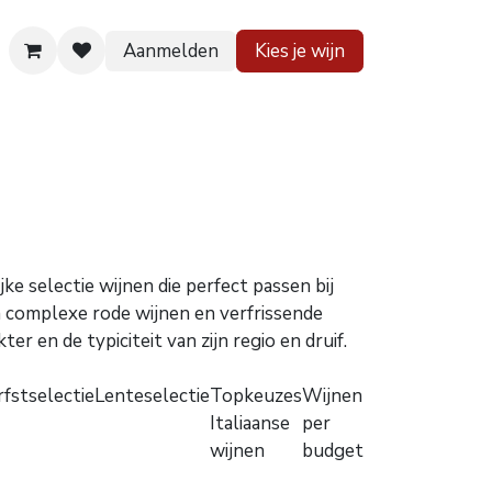
Aanmelden
Kies je wijn
 huis
Contact
e selectie wijnen die perfect passen bij
en complexe rode wijnen en verfrissende
r en de typiciteit van zijn regio en druif.
fstselectie
Lenteselectie
Topkeuzes
Wijnen
Italiaanse
per
wijnen
budget