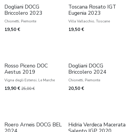
Dogliani DOCG
Toscana Rosato IGT
Briccolero 2023
Eugenia 2023
Chionetti, Piemonte
Villa Vallacchio, Toscane
19,50
€
19,50
€
Kelderrest
Rosso Piceno DOC
Dogliani DOCG
Aestus 2019
Briccolero 2024
Vigna degli Estensi, Le Marche
Chionetti, Piemonte
19,90
€
20,50
€
25,00
€
Favoriet
Kelderrest
Roero Arneis DOCG BEL
Hidria Verdeca Macerata
2024
Salento IGP 2020