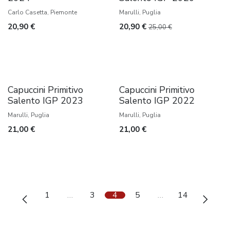
Carlo Casetta, Piemonte
Marulli, Puglia
20,90
€
20,90
€
25,00
€
Favoriet
Uitverkocht
Capuccini Primitivo
Capuccini Primitivo
Salento IGP 2023
Salento IGP 2022
Marulli, Puglia
Marulli, Puglia
21,00
€
21,00
€
1
…
3
4
5
…
14