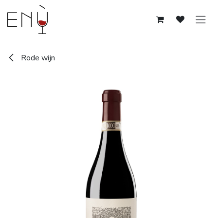
Overslaan naar inhoud
Rode wijn