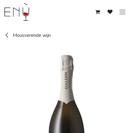
Overslaan naar inhoud
Mousserende wijn