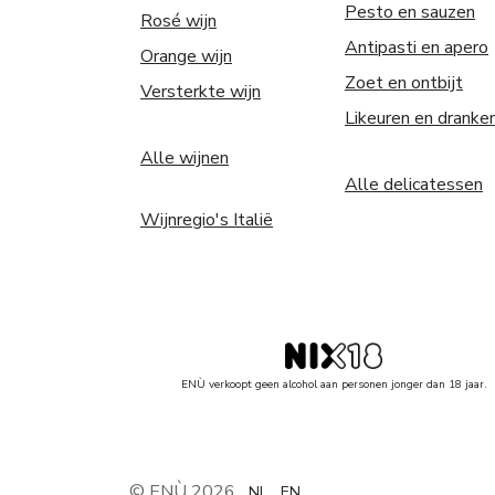
Pesto en sauzen
Rosé wijn
Antipasti en apero
Orange wijn
Zoet en ontbijt
Versterkte wijn
Likeuren en dranke
Alle wijnen
Alle delicatessen
Wijnregio's Italië
ENÙ verkoopt geen alcohol aan personen jonger dan 18 jaar.
© ENÙ 2026
NL
EN