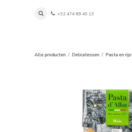
Overslaan naar inhoud
+32 474 89 45 13
Shop
Wijn
Alle producten
Delicatessen
Pasta en rijs