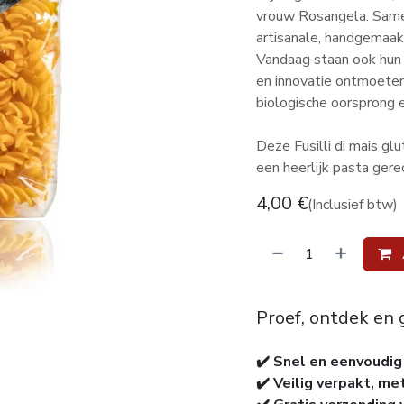
vrouw Rosangela. Samen
artisanale, handgemaak
Vandaag staan ook hun k
en innovatie ontmoeten 
biologische oorsprong 
Deze Fusilli di mais gl
een heerlijk pasta gere
4,00
€
(Inclusief btw)
Proef, ontdek en 
✔️ Snel en eenvoudig
✔️ Veilig verpakt, me