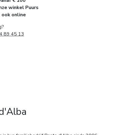
vanaf € 100
onze winkel Puurs
, ook online
g?
4 89 45 13
d'Alba