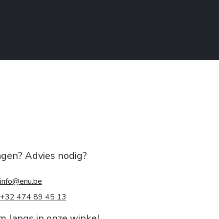
agen? Advies nodig?
info@enu.be
+32 474 89 45 13
m langs in onze winkel