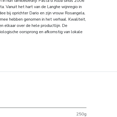
n in hun familiebedrijf Pasta d'Alba sinds 2006
a. Vanuit het hart van de Langhe wijnregio in
ee bij oprichter Dario en zijn vrouw Rosangela,
 mee hebben genomen in het verhaal. Kwaliteit,
en elkaar over de hele productlijn. De
biologische oorsprong en afkomstig van lokale
250g