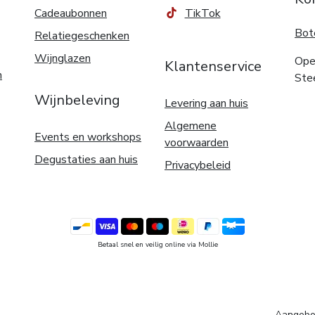
Cadeaubonnen
TikTok
Bot
Relatiegeschenken
Wijnglazen
Ope
Klantenservice
n
Ste
Wijnbeleving
Levering aan huis
Algemene
Events en workshops
voorwaarden
Degustaties aan huis
Privacybeleid
Betaal snel en veilig online via Mollie