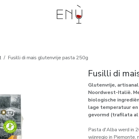
bouwers
Events en workshops
Degustaties aan
t
Fusilli di mais glutenvrije pasta 250g
Fusilli di ma
Glutenvrije, artisan
Noordwest-Italië. M
biologische ingredië
lage temperatuur en 
gevormd (trafilata al
Pasta d'Alba werd in 2
wijnregio in Piemonte, 