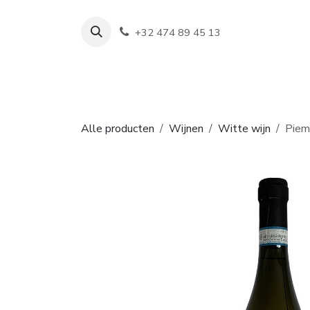
Overslaan naar inhoud
+32 474 89 45 13
Shop
Wijn
Alle producten
Wijnen
Witte wijn
Piem