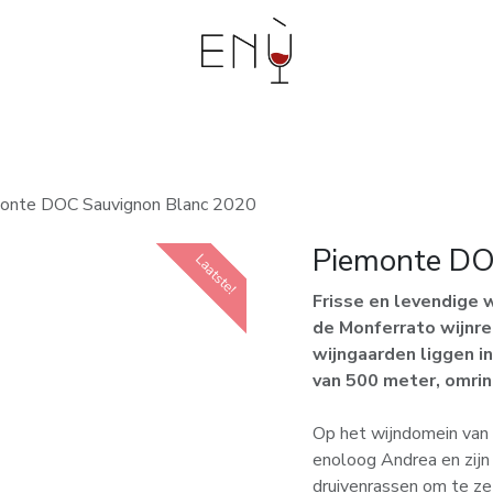
bouwers
Events en workshops
Degustaties aan
onte DOC Sauvignon Blanc 2020
Piemonte DO
Laatste!
Laatste!
Frisse en levendige w
de Monferrato wijnre
wijngaarden liggen i
van 500 meter, omri
Op het wijndomein van 
enoloog Andrea en zijn
druivenrassen om te zet