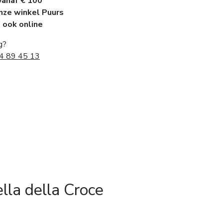
vanaf € 100
onze winkel Puurs
, ook online
g?
4 89 45 13
lla della Croce