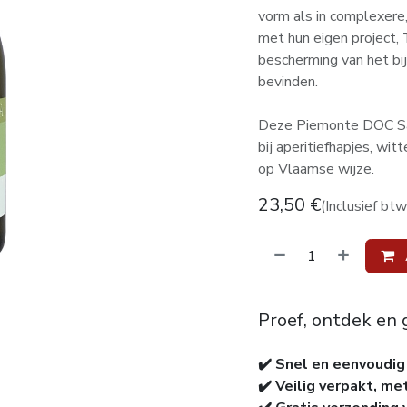
vorm als in complexere
met hun eigen project, 
bescherming van het bij
bevinden.
Deze Piemonte DOC Sauv
bij aperitiefhapjes, witt
op Vlaamse wijze.
23,50
€
(Inclusief btw
Proef, ontdek en 
✔️ Snel en eenvoudig
✔️ Veilig verpakt, me