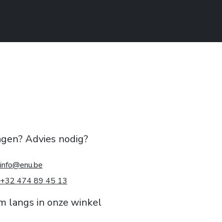
agen? Advies nodig?
info@enu.be
+32 474 89 45 13
m langs in onze winkel