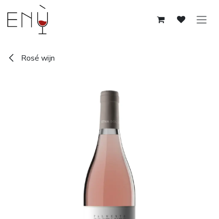
Overslaan naar inhoud
Rosé wijn