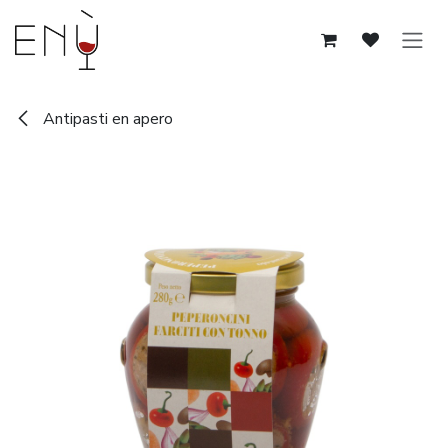
Overslaan naar inhoud
Antipasti en apero