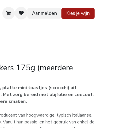
Aanmelden
Kies je wijn
 huis
Contact
ckers 175g (meerdere
 platte mini toastjes (scrocchi) uit
ë. Met zorg bereid met olijfolie en zeezout.
dere smaken.
producent van hoogwaardige, typisch Italiaanse,
. Vanuit hun passie, en het gebruik van enkel de