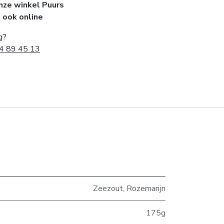
onze winkel Puurs
, ook online
g?
4 89 45 13
Zeezout
,
Rozemarijn
175g