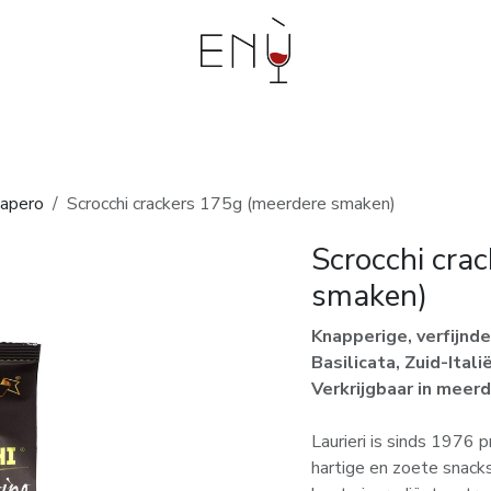
bouwers
Events en workshops
Degustaties aan
 apero
Scrocchi crackers 175g (meerdere smaken)
Scrocchi cra
smaken)
Knapperige, verfijnde,
Basilicata, Zuid-Itali
Verkrijgbaar in meer
Laurieri is sinds 1976 
hartige en zoete snacks