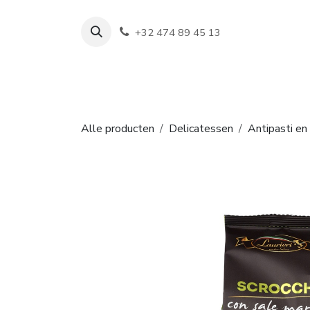
Overslaan naar inhoud
+32 474 89 45 13
Shop
Wijn
Alle producten
Delicatessen
Antipasti en