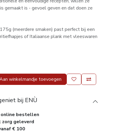
ditionele en eenvoudige recepten, willen ze
uis gemaakt is - gevoel geven en dat doen ze
 175g (meerdere smaken) past perfect bij een
ritiefhapjes of Italiaanse plank met vleeswaren
Aan winkelmandje toevoegen
geniet bij ENÙ
 online bestellen
t zorg geleverd
vanaf € 100