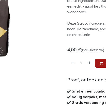
beste ingrediënten, tra
een echt - alsof het th
wonderwel.
Deze Scrocchi crackers
heerlijke tapenade, ape
en charcuterie.
4,00
€
(Inclusief btw)
Proef, ontdek en 
✔️ Snel en eenvoudig
✔️ Veilig verpakt, me
✔️ Gratis verzending 