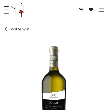
Overslaan naar inhoud
Witte wijn