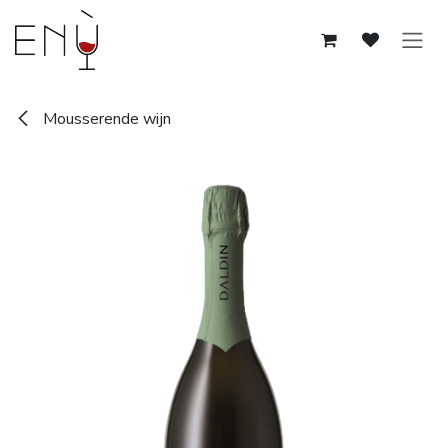
Overslaan naar inhoud
Mousserende wijn