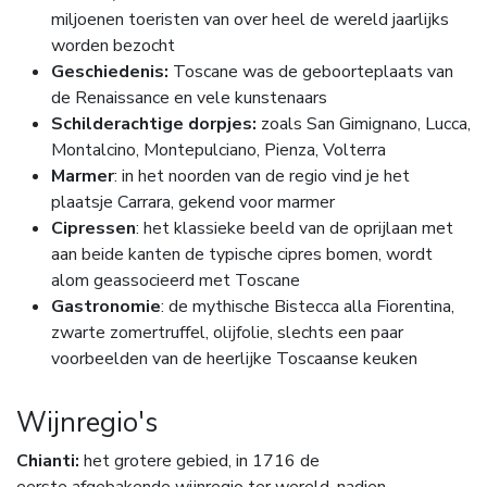
miljoenen toeristen van over heel de wereld jaarlijks
worden bezocht
Geschiedenis:
Toscane was de geboorteplaats van
de Renaissance en vele kunstenaars
Schilderachtige dorpjes:
zoals San Gimignano, Lucca,
Montalcino, Montepulciano, Pienza, Volterra
Marmer
: in het noorden van de regio vind je het
plaatsje Carrara, gekend voor marmer
Cipressen
: het klassieke beeld van de oprijlaan met
aan beide kanten de typische cipres bomen, wordt
alom geassocieerd met Toscane
Gastronomie
: de mythische Bistecca alla Fiorentina,
zwarte zomertruffel, olijfolie, slechts een paar
voorbeelden van de heerlijke Toscaanse keuken
Wijnregio's
Chianti:
het grotere gebied, in 1716 de
eerste afgebakende wijnregio ter wereld, nadien