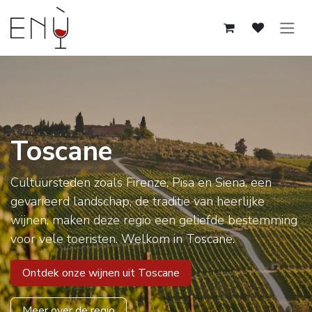
Overslaan naar inhoud
Toscane
Cultuursteden zoals Firenze, Pisa en Siena, een
gevarieerd landschap, de traditie van heerlijke
wijnen, maken deze regio een geliefde bestemming
voor vele toeristen. Welkom in Toscane.
Ontdek onze wijnen uit Toscane
Meer over de regio